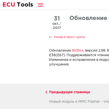
E
CU
T
ools
Обновление 
31
окт..’
2017
Назад в пресс-центр
Обновление
BitBox
, версия 2.98
E38(E67). Поддерживается чтение
Изменения и исправления в модул
улучшения.
Предыдущая страница
Новый модуль к MMC Flasher - VAG