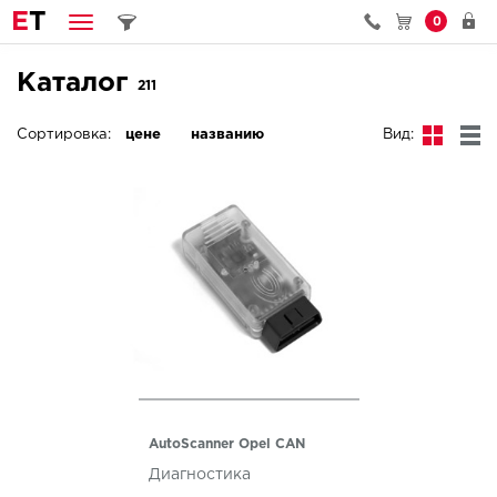
E
T
0
Каталог
211
Сортировка:
цене
названию
Вид:
AutoScanner Opel CAN
Диагностика