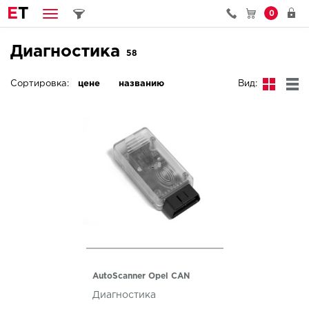
E
T
0
Диагностика
58
Сортировка:
цене
названию
Вид:
AutoScanner Opel CAN
Диагностика