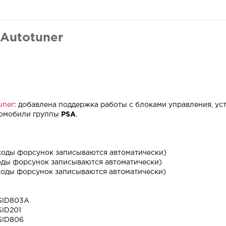
Autotuner
uner
: добавлена поддержка работы с блоками управления, у
втомобили группы
PSA
.
(коды форсунок записываются автоматически)
коды форсунок записываются автоматически)
(коды форсунок записываются автоматически)
 SID803A
SID201
 SID806