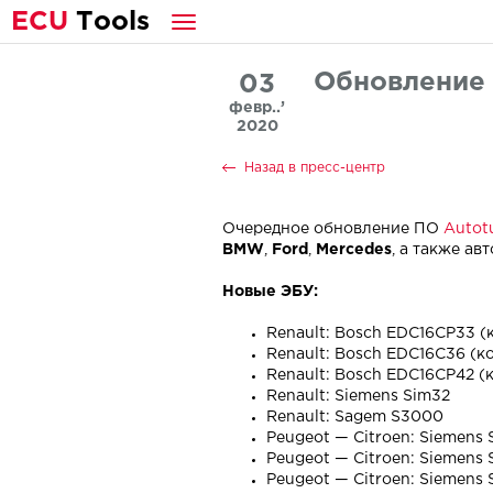
E
CU
T
ools
Обновление 
03
февр..’
2020
Назад в пресс-центр
Очередное обновление ПО
Autot
BMW
,
Ford
,
Mercedes
, а также а
Новые ЭБУ:
Renault: Bosch EDC16CP33 
Renault: Bosch EDC16C36 (
Renault: Bosch EDC16CP42 
Renault: Siemens Sim32
Renault: Sagem S3000
Peugeot — Citroen: Siemens
Peugeot — Citroen: Siemens 
Peugeot — Citroen: Siemens