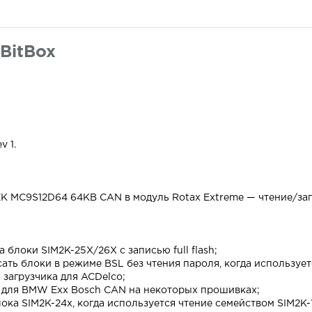
BitBox
v 1.
EK MC9S12D64 64KB CAN в модуль Rotax Extreme — чтение/зап
блоки SIM2K-25X/26X с записью full flash;
ть блоки в режиме BSL без чтения пароля, когда используется
загрузчика для ACDelco;
 для BMW Exx Bosch CAN на некоторых прошивках;
ка SIM2K-24x, когда используется чтение семейством SIM2K-1