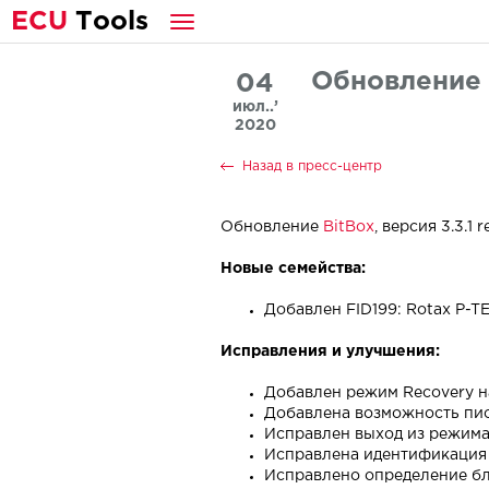
E
CU
T
ools
Обновление 
04
июл..’
2020
Назад в пресс-центр
Обновление
BitBox
, версия 3.3.1 re
Новые семейства:
Добавлен FID199: Rotax P-T
Исправления и улучшения:
Добавлен режим Recovery на 
Добавлена возможность писа
Исправлен выход из режима 
Исправлена идентификация
Исправлено определение бло