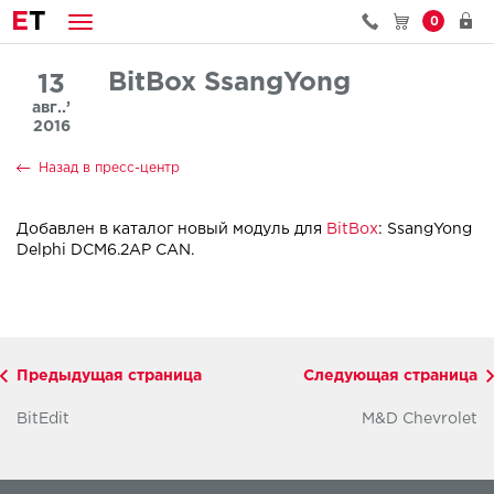
E
T
0
BitBox SsangYong
13
авг..’
2016
Назад в пресс-центр
Добавлен в каталог новый модуль для
BitBox
: SsangYong
Delphi DCM6.2AP CAN.
Предыдущая страница
Следующая страница
BitEdit
M&D Chevrolet