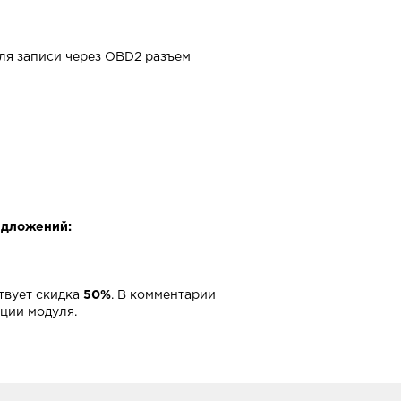
для записи через OBD2 разъем
едложений:
твует скидка
50%
. В комментарии
ации модуля.