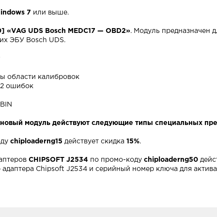
indows 7
или выше.
0] «VAG UDS Bosch MEDC17 — OBD2»
. Mодуль предназначен 
их ЭБУ Bosch UDS.
ы области калибровок
D2 ошибок
 BIN
 новый модуль действуют следующие типы специальных пр
оду
chiploaderng15
действует скидка
15%
.
даптеров
CHIPSOFT J2534
по промо-коду
chiploaderng50
дейс
 адаптера Chipsoft J2534 и серийный номер ключа для актив