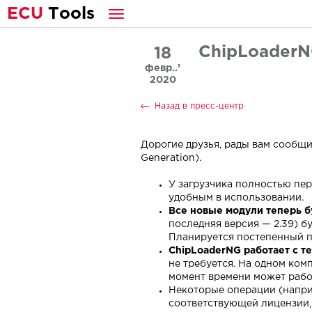
E
CU
T
ools
ChipLoader
18
февр..’
2020
Назад в пресс-центр
Дорогие друзья, рады вам сообщит
Generation).
У загрузчика полностью пер
удобным в использовании.
Все новые модули теперь б
последняя версия — 2.39) б
Планируется постепенный п
ChipLoaderNG работает с т
не требуется. На одном ком
момент времени может работ
Некоторые операции (напри
соответствующей лицензии, 