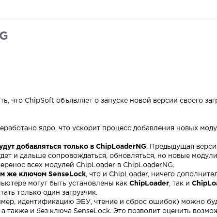
NG
ь, что ChipSoft объявляет о запуске новой версии своего за
еработано ядро, что ускорит процесс добавления новых модул
удут добавляться только в ChipLoaderNG
. Предыдущая верси
удет и дальше сопровождаться, обновляться, но новые модули 
еренос всех модулей ChipLoader в ChipLoaderNG.
ем же ключом SenseLock
, что и ChipLoader, ничего дополнит
пьютере могут быть установлены как
ChipLoader
, так и
ChipLo
ать только один загрузчик.
мер, идентификацию ЭБУ, чтение и сброс ошибок) можно буд
а также и без ключа SenseLock. Это позволит оценить возмо