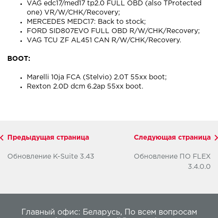
VAG edc17/med17 tp2.0 FULL OBD (also TProtected
one) VR/W/CHK/Recovery;
MERCEDES MEDC17: Back to stock;
FORD SID807EVO FULL OBD R/W/CHK/Recovery;
VAG TCU ZF AL451 CAN R/W/CHK/Recovery.
BOOT:
Marelli 10ja FCA (Stelvio) 2.0T 55xx boot;
Rexton 2.0D dcm 6.2ap 55xx boot.
Предыдущая страница
Следующая страница
Обновление K-Suite 3.43
Обновление ПО FLEX
3.4.0.0
Главный офис:
Беларусь
,
По всем вопросам