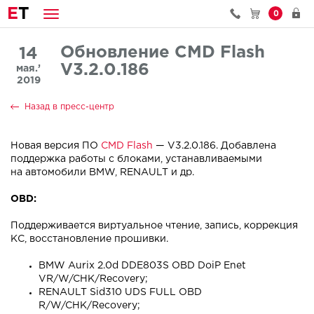
E
T
0
Обновление CMD Flash
14
V3.2.0.186
мая.’
2019
Назад в пресс-центр
Новая версия ПО
CMD Flash
— V3.2.0.186. Добавлена
поддержка работы с блоками, устанавливаемыми
на автомобили BMW, RENAULT и др.
OBD:
Поддерживается виртуальное чтение, запись, коррекция
КС, восстановление прошивки.
BMW Aurix 2.0d DDE803S OBD DoiP Enet
VR/W/CHK/Recovery;
RENAULT Sid310 UDS FULL OBD
R/W/CHK/Recovery;