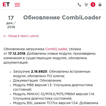
E
T
0
Обновление CombiLoader
17
дек..’
2018
Назад в пресс-центр
Обновление загрузчика
CombiLoader
, сборка
от
17.12.2018
. Добавлены новые модули, произведены
изменения в существующих модулях, обновлена
документация.
Загрузчик
2.16.6925
: Обновлены встроенные
модули, обновлено ПО ключа;
Документация: Обновление;
Модуль M86 версия 1.3: Улучшена диагностика
состояний;
Модуль МИКАС-12/M74.5/M75/М86И версия 1.14:
Улучшена диагностика состояний;
Модуль BSL режим TC17xx версия 1.54: Добавлена