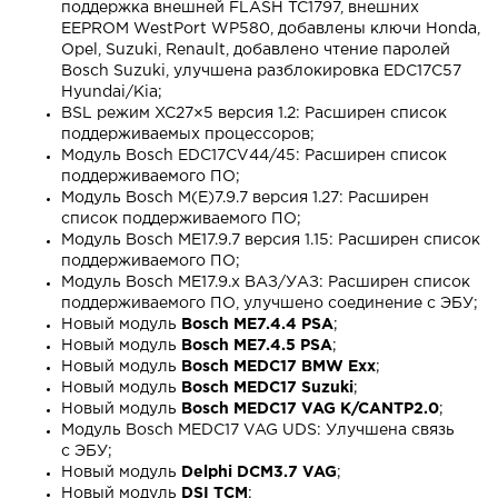
поддержка внешней FLASH TC1797, внешних
EEPROM WestPort WP580, добавлены ключи Honda,
Opel, Suzuki, Renault, добавлено чтение паролей
Bosch Suzuki, улучшена разблокировка EDC17C57
Hyundai/Kia;
BSL режим XC27×5 версия 1.2: Расширен список
поддерживаемых процессоров;
Модуль Bosch EDC17CV44/45: Расширен список
поддерживаемого ПО;
Модуль Bosch M(E)7.9.7 версия 1.27: Расширен
список поддерживаемого ПО;
Модуль Bosch ME17.9.7 версия 1.15: Расширен список
поддерживаемого ПО;
Модуль Bosch ME17.9.x ВАЗ/УАЗ: Расширен список
поддерживаемого ПО, улучшено соединение с ЭБУ;
Новый модуль
Bosch ME7.4.4 PSA
;
Новый модуль
Bosch ME7.4.5 PSA
;
Новый модуль
Bosch MEDC17 BMW Exx
;
Новый модуль
Bosch MEDC17 Suzuki
;
Новый модуль
Bosch MEDC17 VAG K/CANTP2.0
;
Модуль Bosch MEDC17 VAG UDS: Улучшена связь
с ЭБУ;
Новый модуль
Delphi DCM3.7 VAG
;
Новый модуль
DSI TCM
;