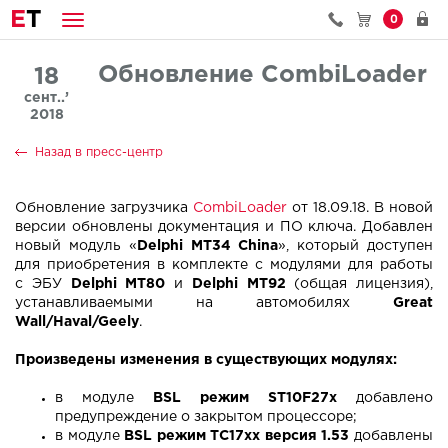
E
T
0
Обновление CombiLoader
18
сент..’
2018
Назад в пресс-центр
Обновление загрузчика
CombiLoader
от 18.09.18. В новой
версии обновлены документация и ПО ключа. Добавлен
новый модуль «
Delphi MT34 China
», который доступен
для приобретения в комплекте с модулями для работы
с ЭБУ
Delphi MT80
и
Delphi MT92
(общая лицензия),
устанавливаемыми на автомобилях
Great
Wall/Haval/Geely
.
Произведены изменения в существующих модулях:
в модуле
BSL режим ST10F27x
добавлено
предупреждение о закрытом процессоре;
в модуле
BSL режим TC17xx версия 1.53
добавлены