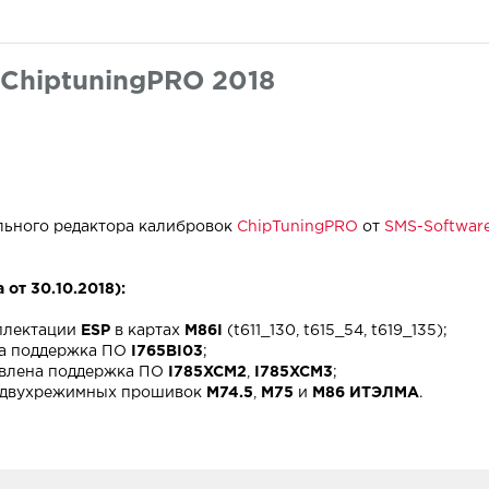
ChiptuningPRO 2018
льного редактора калибровок
ChipTuningPRO
от
SMS-Softwar
 от 30.10.2018):
плектации
ESP
в картах
M86I
(t611_130, t615_54, t619_135);
а поддержка ПО
I765BI03
;
влена поддержка ПО
I785XCM2
,
I785XCM3
;
я двухрежимных прошивок
M74.5
,
M75
и
M86 ИТЭЛМА
.