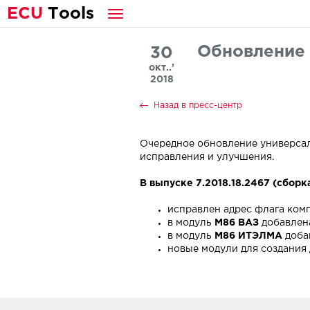
E
CU
T
ools
Обновление 
30
окт..’
2018
Назад в пресс-центр
Очередное обновление универса
исправления и улучшения.
В выпуске 7.2018.18.2467 (сборка
исправлен адрес флага ком
в модуль
M86 ВАЗ
добавлен
в модуль
M86 ИТЭЛМА
доба
новые модули для создани