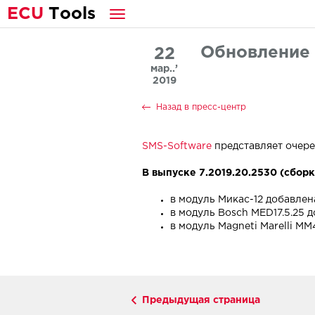
E
CU
T
ools
Обновление 
22
мар..’
2019
Назад в пресс-центр
SMS-Software
представляет очер
В выпуске 7.2019.20.2530 (сборка
в модуль Микас-12 добавлен
в модуль Bosch MED17.5.25
в модуль Magneti Marelli M
Предыдущая страница