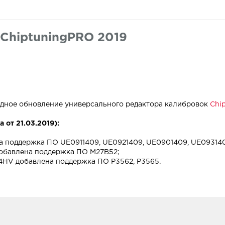
ChiptuningPRO 2019
едное обновление универсального редактора калибровок
Chi
 от 21.03.2019):
а поддержка ПО UE0911409, UE0921409, UE0901409, UE0931409,
 добавлена поддержка ПО M27B52;
M4HV добавлена поддержка ПО P3562, P3565.