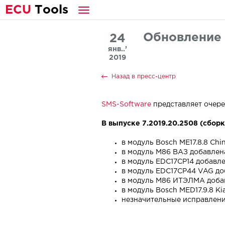
E
CU
T
ools
Обновление 
24
янв..’
2019
Назад в пресс-центр
SMS-Software
представляет очер
В выпуске 7.2019.20.2508 (сборка
в модуль Bosch ME17.8.8 Ch
в модуль M86 ВАЗ добавлена
в модуль EDC17CP14 добавл
в модуль EDC17CP44 VAG до
в модуль M86 ИТЭЛМА добав
в модуль Bosch MED17.9.8 
незначительные исправлени