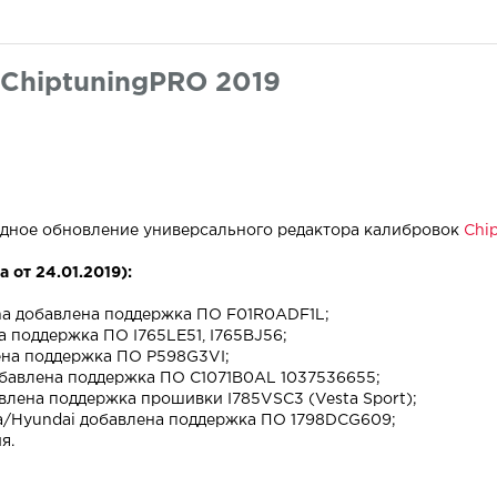
ChiptuningPRO 2019
едное обновление универсального редактора калибровок
Chi
 от 24.01.2019):
ina добавлена поддержка ПО F01R0ADF1L;
 поддержка ПО I765LE51, I765BJ56;
ена поддержка ПО P598G3VI;
бавлена поддержка ПО C1071B0AL 1037536655;
лена поддержка прошивки I785VSC3 (Vesta Sport);
Kia/Hyundai добавлена поддержка ПО 1798DCG609;
я.