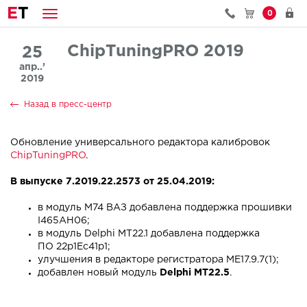
E
T
0
ChipTuningPRO 2019
25
апр..’
2019
Назад в пресс-центр
Обновление универсального редактора калибровок
ChipTuningPRO
.
В выпуске 7.2019.22.2573 от 25.04.2019:
в модуль M74 ВАЗ добавлена поддержка прошивки
I465AH06;
в модуль Delphi MT22.1 добавлена поддержка
ПО 22p1Ec41p1;
улучшения в редакторе регистратора ME17.9.7(1);
добавлен новый модуль
Delphi MT22.5
.