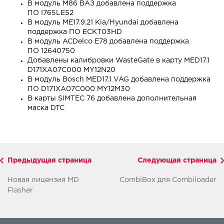
В модуль M86 ВАЗ добавлена поддержка
ПО I765LE52
В модуль ME17.9.21 Kia/Hyundai добавлена
поддержка ПО ECKT03HD
В модуль ACDelco E78 добавлена поддержка
ПО 12640750
Добавлены калибровки WasteGate в карту MED17.1
D171XA07C000 MY12N20
В модуль Bosch MED17.1 VAG добавлена поддержка
ПО D171XA07C000 MY12M30
В карты SIMTEC 76 добавлена дополнительная
маска DTC
Предыдущая страница
Следующая страница
Новая лицензия MD
CombiBox для Combiloader
Flasher