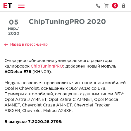
E
T
0
ChipTuningPRO 2020
05
мар..’
2020
Назад в пресс-центр
Очередное обновление универсального редактора
калибровок
ChipTuningPRO
: добавлен новый модуль
ACDelco E78
(KHN09).
Модуль позволяет производить чип-тюнинг автомобилей
Opel и Chevrolet, оснащенных ЭБУ ACDelco E78.
Примеры автомобилей, оснащенных данным типом ЭБУ:
Opel Astra J A14NET, Opel Zafira C A14NET, Opel Mocca
A14NET, Chevrolet Cruze A14NET, Chevrolet Tracker
A18XER, Chevrolet Malibu A24XE.
В выпуске 7.2020.28.2795: