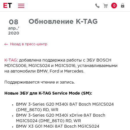
E
T
0
Обновление K-TAG
08
апр..’
2020
Назад в пресс-центр
K-TAG
: добавлена поддержка работы с ЭБУ BOSCH
MD1CS006, MG1CS024 и MG1CS016, устанавливаемыми
на автомобили BMW, Ford и Mercedes.
Поддерживается чтение и запись.
Новые ЭБУ для K-TAG Service Mode (SM):
BMW 3-Series G20 M340i 8AT Bosch MG1CS024
(DME_86T0) RD, WR
BMW 3-Series G20 M340i xDrive 8AT Bosch
MG1CS024 (DME_86T0) RD, WR
BMW X3 G01 M40i 8AT Bosch MG1CS024