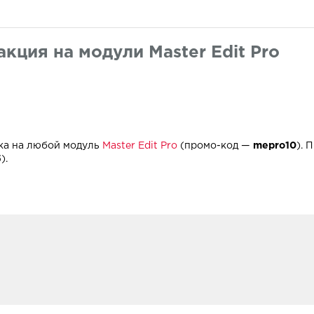
кция на модули Master Edit Pro
дка на любой модуль
Master Edit Pro
(промо-код —
mepro10
). 
5
).