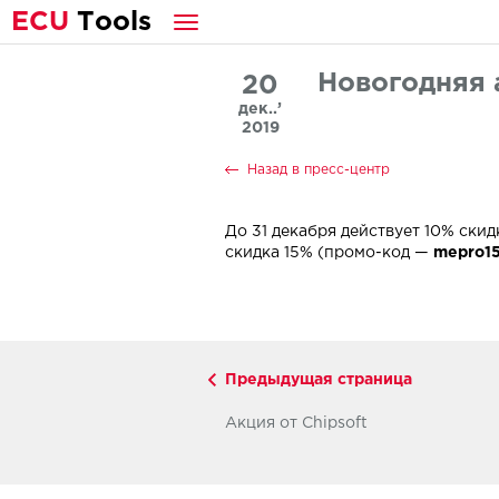
E
CU
T
ools
Новогодняя а
20
дек..’
2019
Назад в пресс-центр
До 31 декабря действует 10% ски
скидка 15% (промо-код —
mepro1
Предыдущая страница
Акция от Chipsoft