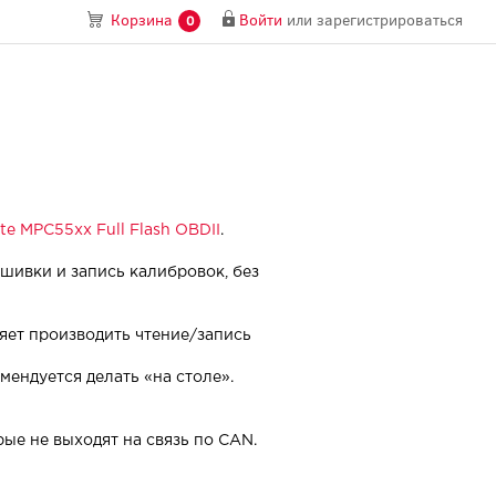
Войти
или
зарегистрироваться
Корзина
0
e MPC55xx Full Flash OBDII
.
ошивки и запись калибровок, без
яет производить чтение/запись
мендуется делать «на столе».
ые не выходят на связь по CAN.