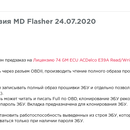
зия MD Flasher 24.07.2020
ен предзаказ на
Лицензию 74 GM ECU ACDelco E39A Read/Writ
 через разъем OBDII, производить чтение полного образа пр
и записывать полный образ прошивки ЭБУ и отдельно позвол
).
ь может читать и писать Full по OBD, клонирование ЭБУ реко
 пароль ЭБУ. Вкладка предназначена для клонирования ЭБУ.
тановить работоспособность выведенных из строя ЭБУ, котор
аться только при наличии пароля ЭБУ.