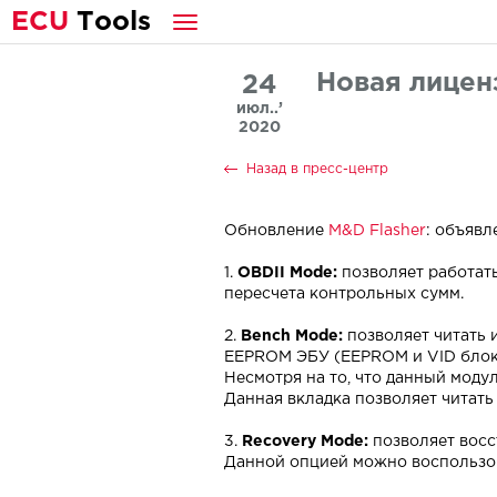
E
CU
T
ools
Новая лицен
24
июл..’
2020
Назад в пресс-центр
Обновление
M&D Flasher
: объявл
1.
OBDII Mode:
позволяет работать
пересчета контрольных сумм.
2.
Bench Mode:
позволяет читать 
EEPROM ЭБУ (EEPROM и VID блок
Несмотря на то, что данный модул
Данная вкладка позволяет читать
3.
Recovery Mode:
позволяет восс
Данной опцией можно воспользов