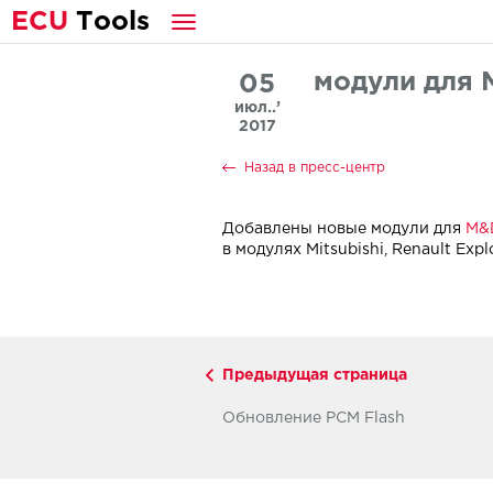
E
CU
T
ools
модули для 
05
июл..’
2017
Назад в пресс-центр
Добавлены новые модули для
M&D
в модулях Mitsubishi, Renault Explo
Предыдущая страница
Обновление PCM Flash