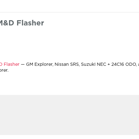
M&D Flasher
 Flasher
— GM Explorer, Nissan SRS, SuzukI NEC + 24C16 ODO,
rer.