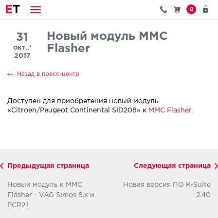
E
T
0
Новый модуль MMC
31
Flasher
окт..’
2017
Назад в пресс-центр
Доступен для приобретения новый модуль
«Citroen/Peugeot Continental SID208» к
MMC Flasher
.
Предыдущая страница
Следующая страница
Новый модуль к MMC
Новая версия ПО K-Suite
Flasher - VAG Simos 8.x и
2.40
PCR2.1