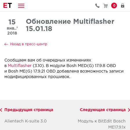
E
T
0
Обновление Multiflasher
15
15.01.18
янв..’
2018
Назад в пресс-центр
Сообщаем вам об очередных изменениях
в
Multiflasher
(3.10). В модули Bosh MED(G) 17.9.8 OBD
и Bosh ME(G) 17.9.21 OBD добавлена возможность записи
модифицированных прошивок.
Предыдущая страница
Следующая страница
Alientech K-suite 3.0
Модуль к BitEdit Bosch
ME17.9.1x