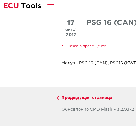
E
CU
T
ools
PSG 16 (CAN
17
окт..’
2017
Назад в пресс-центр
Модуль PSG 16 (CAN), PSG16 (KW
Предыдущая страница
Обновление CMD Flash V3.2.0.172