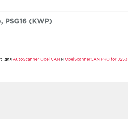
), PSG16 (KWP)
P) для
AutoScanner Opel CAN
и
OpelScannerCAN PRO for J253