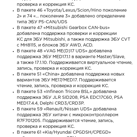
проверка и коррекция КС.
В пакете 46 «Toyota/Lexus/Scion/Hino поколение
2» и 74 «… поколение 3» добавлено определение
типа ЭБУ P5-CAN/UDS
В пакете 47 «Mitsubishi Gearbox CAN-bus»
добавлена поддержка проверки и коррекции
КС для ЭБУ Mitsubishi, а также поддержка ЭБУ CVT
c MH8115, и блоков ЭБУ AWD, ACD.
В пакете 48 «VAG ME(D)17 UDS» добавлена
поддержка ЭБУ MED17.1.1 в варианте Master/Slave,
а также 17.1.10. Поддерживается виртуальное чтение,
запись, проверка и коррекция КС.
В пакете 51 «China» добавлена поддержка новых
вариантов ЭБУ ME17/MED17. Поддерживается
чтение, запись, проверка и коррекция КС.
В пакете 53 «Infineon Tricore BSL» добавлена
поддержка ЭБУ JLR SID208, PSA EDC17C60, PSA
MED17.4.4, Delphi CRD3/CRD3P.
В пакете 59 «Renault/Nissan UDS» добавлена
поддержка ЭБУ хитачи с микроконтроллером
R7F701205. Поддерживается чтение, запись,
проверка и коррекция КС.
В пакете 61 «Kia/Hyundai CPGDSH/CPEGD»