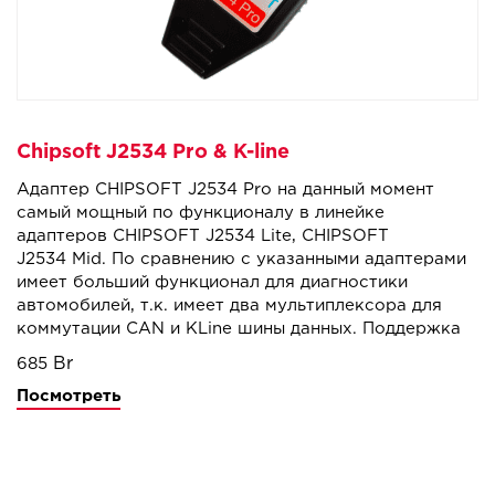
Chipsoft J2534 Pro & K-line
Адаптер CHIPSOFT J2534 Pro на данный момент
самый мощный по функционалу в линейке
адаптеров CHIPSOFT J2534 Lite, CHIPSOFT
J2534 Mid. По сравнению с указанными адаптерами
имеет больший функционал для диагностики
автомобилей, т.к. имеет два мультиплексора для
коммутации CAN и KLine шины данных. Поддержка
большого количества сторонних программ,
685
работающих по стандарту
J2534
делает адаптер
Посмотреть
незаменимым инструментом при диагностике
и чиптюнинге, а его цена позволит начать свой
бизнес с минимальными финансовыми затратами.
Возможность использования различных режимов
работы адаптера (J2534 адаптер, KLine адаптер,