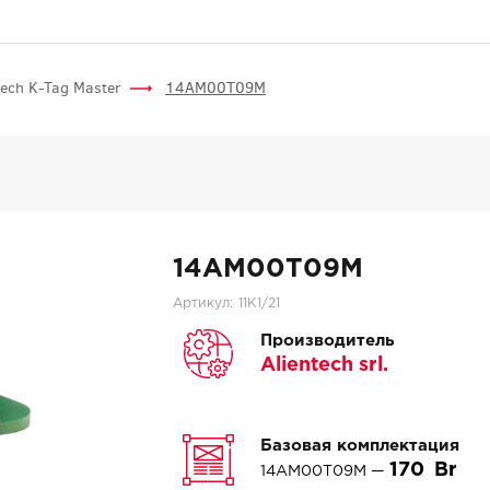
tech K-Tag Master
14AM00T09M
14AM00T09M
Артикул:
11K1/21
Производитель
Alientech srl.
Базовая комплектация
170
14AM00T09M —