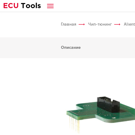
E
CU
T
ools
Главная
Чип-тюнинг
Alien
Описание