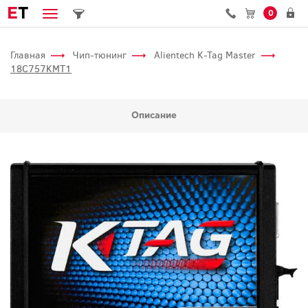
E
T
0
Главная
Чип-тюнинг
Alientech K-Tag Master
18C757KMT1
Описание