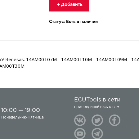
+ Добавить
Статус: Есть в наличии
 ЭБУ Renesas: 14AM00T07M - 14AM00T10M - 14AM00T09M - 1
4AM00T30M
ECUTools в сети
присоединяйтесь к нам
10:00 — 19:00
Понедельник-Пятница