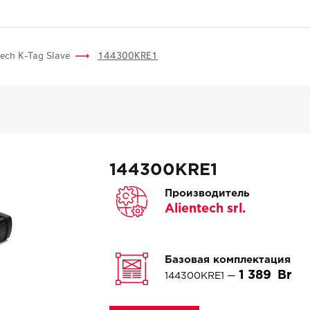
tech K-Tag Slave
144300KRE1
144300KRE1
Производитель
Alientech srl.
Базовая комплектация
1 389
144300KRE1 —