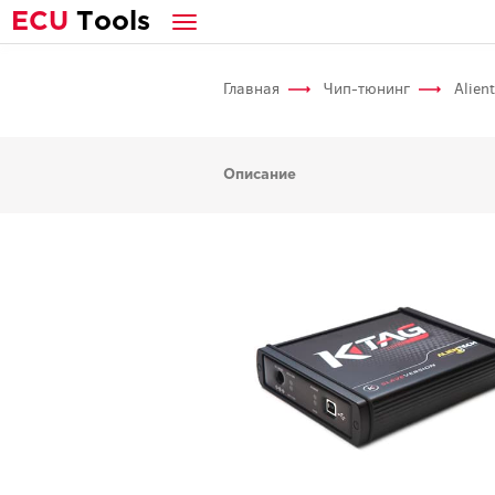
E
CU
T
ools
Главная
Чип-тюнинг
Alien
Описание