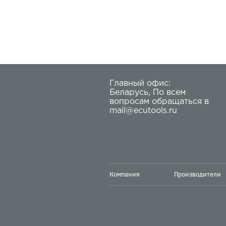
большого количества
блоков управления,
устанавливаемых
на автомобили,
мотоциклы, кателра,
грузовики и спецтехнику.
KESSv2 прост
Главный офис:
в использовании
Беларусь
,
По всем
и обеспечивает
вопросам обращаться в
безопасное
mail@ecutools.ru
программирование
блоков.
Компания
Производители