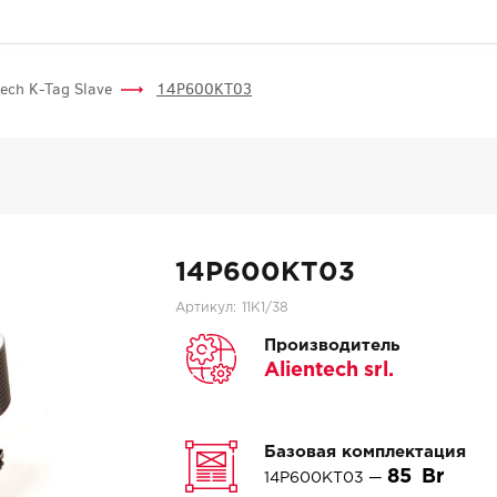
tech K-Tag Slave
14P600KT03
14P600KT03
Артикул:
11K1/38
Производитель
Alientech srl.
Базовая комплектация
85
14P600KT03 —