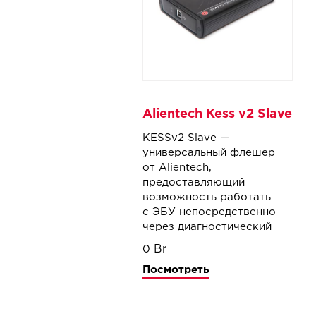
Alientech Kess v2 Slave
KESSv2 Slave —
универсальный флешер
от Alientech,
предоставляющий
возможность работать
с ЭБУ непосредственно
через диагностический
разъем OBD-II. Прибор
0
поддерживает все
Посмотреть
основные протоколы:
CAN, J1850, K-Line что
позволяет производить
программирование