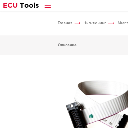
E
CU
T
ools
Главная
Чип-тюнинг
Alien
Описание