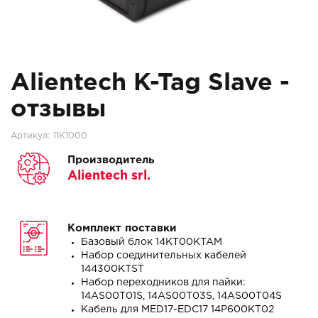
Alientech K-Tag Slave -
отзывы
Артикул:
11K1000
Производитель
Alientech srl.
Комплект поставки
Базовый блок 14KT00KTAM
Набор соединительных кабелей
144300KTST
Набор переходников для пайки:
14AS00T01S, 14AS00T03S, 14AS00T04S
Кабель для MED17-EDC17 14P600KT02