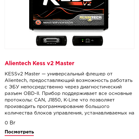
Alientech Kess v2 Master
KESSv2 Master — универсальный флешер от
Alientech, предоставляющий возможность работать
с ЭБУ непосредственно через диагностический
разъем OBD-II. Прибор поддерживает все основные
протоколы: CAN, J1850, K-Line что позволяет
производить программирование большого
количества блоков управления, устанавливаемых на
автомобили, мотоциклы, кателра, грузовики и
0
спецтехнику. KESSv2 прост в использовании и
Посмотреть
обеспечивает безопасное программирование