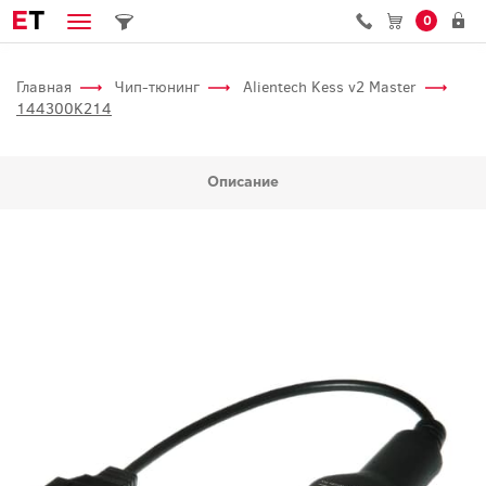
E
T
0
Главная
Чип-тюнинг
Alientech Kess v2 Master
144300K214
Описание