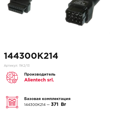
144300K214
Артикул:
11K2/13
Производитель
Alientech srl.
Базовая комплектация
371
144300K214 —