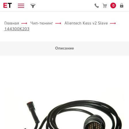
E
T
0
Главная
Чип-тюнинг
Alientech Kess v2 Slave
144300K203
Описание