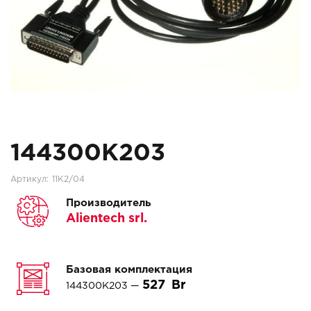
144300K203
Артикул:
11K2/04
Производитель
Alientech srl.
Базовая комплектация
527
144300K203 —