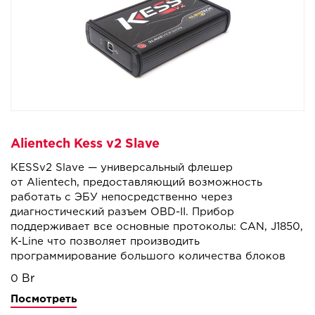
Alientech Kess v2 Slave
KESSv2 Slave — универсальный флешер
от Alientech, предоставляющий возможность
работать с ЭБУ непосредственно через
диагностический разъем OBD-II. Прибор
поддерживает все основные протоколы: CAN, J1850,
K-Line что позволяет производить
программирование большого количества блоков
управления, устанавливаемых на автомобили,
0
мотоциклы, кателра, грузовики и спецтехнику.
Посмотреть
KESSv2 прост в использовании и обеспечивает