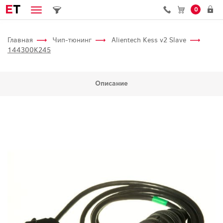
E
T
0
Главная
Чип-тюнинг
Alientech Kess v2 Slave
144300K245
Описание