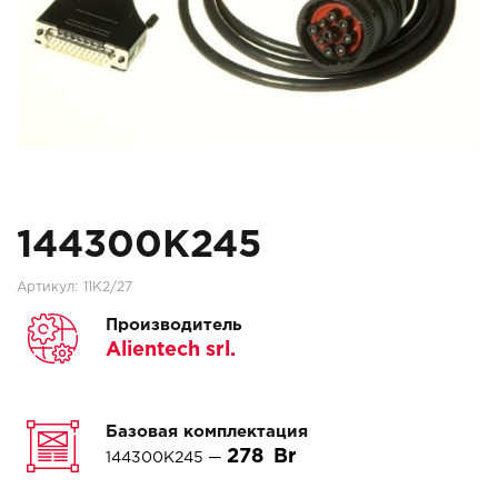
144300K245
Артикул:
11K2/27
Производитель
Alientech srl.
Базовая комплектация
278
144300K245 —