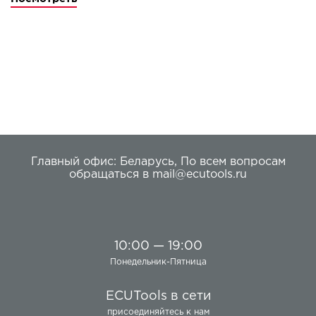
KESSv2 прост в использовании и обеспечивает
безопасное программирование блоков.
Главный офис:
Беларусь
,
По всем вопросам
обращаться в
mail@ecutools.ru
10:00 — 19:00
Понедельник-Пятница
ECUTools в сети
присоединяйтесь к нам