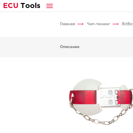
E
CU
T
ools
Главная
Чип-тюнинг
BitBo
Описание