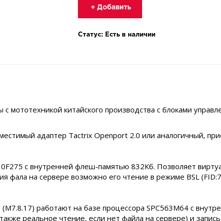
+ Добавить
Статус: Есть в наличии
с мототехникой китайского производства с блоками управлен
местимый адаптер Tactrix Openport 2.0 или аналогичный, пр
10F275 с внутренней флеш-памятью 832Кб. Позволяет виртуа
ия фала на сервере возможно его чтение в режиме BSL (FID:7
0 (M7.8.17) работают на базе процессора SPC563M64 с внут
также реальное чтение, если нет файла на сервере) и запись