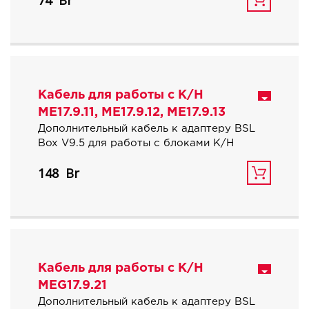
74
улучшенный аналог 14P600KT02.
Чтобы не перепутать одинаковые цвета,
GPT1 и GPT2 дополнительно
промаркированы и выведены отдельным
пучком вместе с дополнительными CAN-
H CAN-L.
Кабель для работы с К/Н
Кабель оснащен дополнительной парой
ME17.9.11, ME17.9.12, ME17.9.13
контактов по цепи «VECU» и парой
Дополнительный кабель к адаптеру BSL
дополнительных контактов по цепи
Box V9.5 для работы с блоками К/Н
«VKEY», что в совокупности позволяет
ME17.9.11, ME17.9.12, ME17.9.13.
подавать до восьми питающих
148
Имеет два разъема дл
напряжений (четыре маленьких контакта
и четыре больших).
Кабель для работы с К/Н
MEG17.9.21
Дополнительный кабель к адаптеру BSL