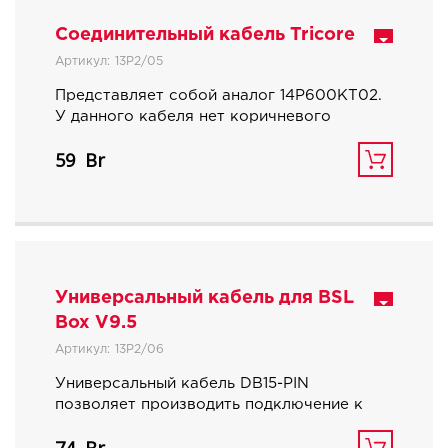
Соединительный кабель Tricore
Артикул:
13P2/05
Представляет собой аналог 14P600KT02.
У данного кабеля нет коричневого
провода, как у оригинального кабеля, по
59
причине отсутствия необходимости для
применения. GPT провода: желто-
красный и синий-желтый.
Универсальный кабель для BSL
Box V9.5
Артикул:
13P2/06
Универсальный кабель DB15-PIN
позволяет производить подключение к
различным разъемам электронных
блоков управления. Представляет собой