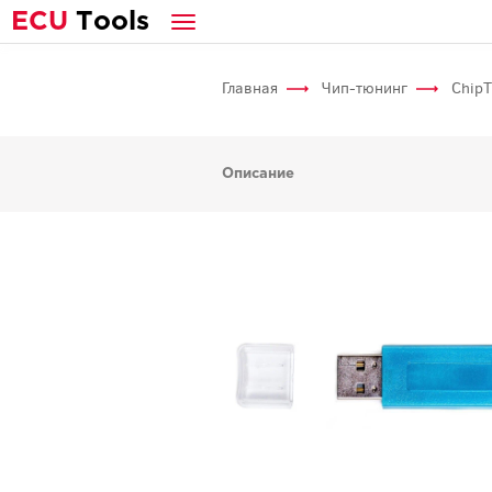
E
CU
T
ools
Главная
Чип-тюнинг
Chip
Описание