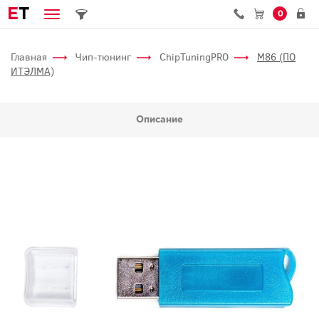
E
T
0
Главная
Чип-тюнинг
ChipTuningPRO
M86 (ПО
ИТЭЛМА)
Описание