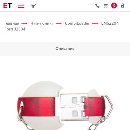
E
T
0
Главная
Чип-тюнинг
CombiLoader
EMS2204
Ford J2534
Описание