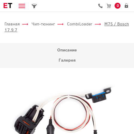
E
T
0
Главная
Чип-тюнинг
CombiLoader
M75 / Bosch
17.9.7
Описание
Галерея