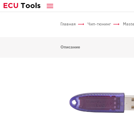
E
CU
T
ools
Главная
Чип-тюнинг
Maste
Описание