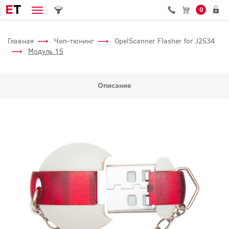
E
T
0
Главная
Чип-тюнинг
OpelScanner Flasher for J2534
Модуль 15
Описание