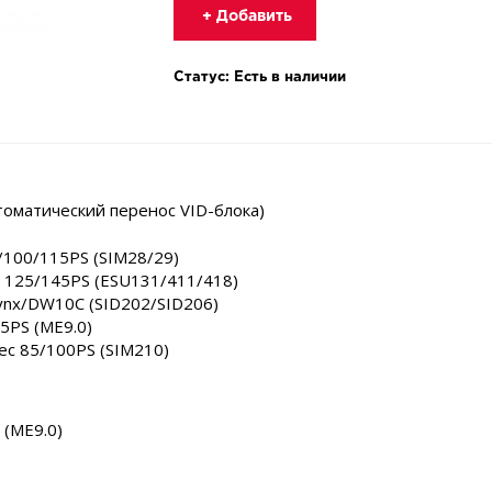
+ Добавить
Статус: Есть в наличии
томатический перенос VID-блока)
85/100/115PS (SIM28/29)
 HE 125/145PS (ESU131/411/418)
 Lynx/DW10C (SID202/SID206)
225PS (ME9.0)
atec 85/100PS (SIM210)
 (ME9.0)