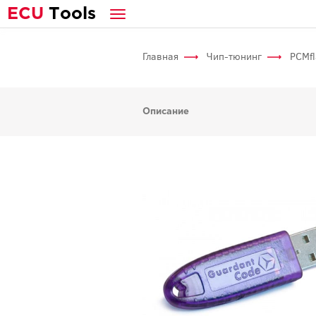
E
CU
T
ools
Главная
Чип-тюнинг
PCMfl
Описание