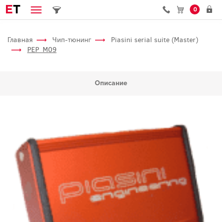
E
T
0
Главная
Чип-тюнинг
Piasini serial suite (Master)
PEP_M09
Описание