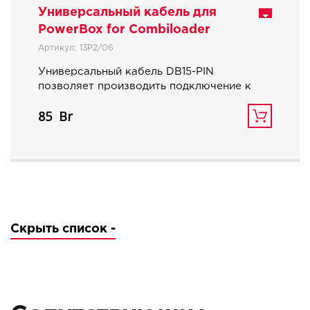
Универсальный кабель для
PowerBox for Combiloader
Артикул:
13P2/06
Универсальный кабель DB15-PIN
позволяет производить подключение к
различным разъемам электронных
85
блоков управления. Представляет собой
улучшенный аналог 14P600KT02.
Чтобы не перепутать одинаковые цвета,
GPT1 и GPT2 дополнительно
промаркированы и выведены отдельным
пучком вместе с дополнительными CAN-
H CAN-L.
Кабель оснащен дополнительной парой
Скрыть список -
контактов по цепи «VECU» и парой
дополнительных контактов по цепи
«VKEY», что в совокупности позволяет
подавать до восьми питающих
напряжений (четыре маленьких контакта
и четыре больших).