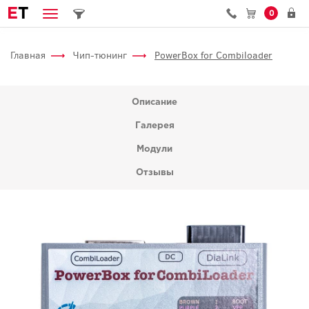
E
T
0
Главная
Чип-тюнинг
PowerBox for Combiloader
Описание
Галерея
Модули
Отзывы