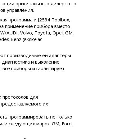
ункции оригинального дилерского
ов управления.
ая программа и J2534 Toolbox,
на применение прибора вместо
/AUDI, Volvo, Toyota, Opel, GM,
edes Benz (включая
яют производимые ей адаптеры
, диагностика и выявление
т все приборы и гарантирует
х протоколов для
предоставляемого их
ость программировать не только
или следующих марок: GM, Ford,