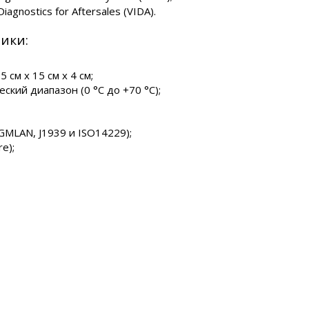
iagnostics for Aftersales (VIDA).
ики:
 см x 15 см x 4 см;
ский диапазон (0 °C до +70 °C);
GMLAN, J1939 и ISO14229);
e);