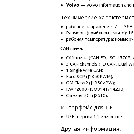
— Volvo Information and D
Volvo
Технические характерист
рабочее напряжение: 7 — 36В;
Размеры (приблизительно): 16.5
рабочая температура: коммерче
CAN шина:
CAN шина (CAN FD, ISO 15765, 
3 CAN channels (FD CAN, Dual Wir
1 Single wire CAN;
Ford SCP (J1850PWM);
GM Class2 (J1850VPW);
KWP2000 (ISO9141/14230);
Chrysler SCI (J2610).
Интерфейс для ПК:
USB, версия 1.1 или выше.
Другая информация: