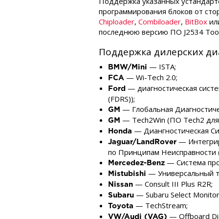
Поддержка указанных устандарто
программирования блоков от стор
Chiploader
,
Combiloader
,
BitBox
ил
последнюю версию ПО J2534 Tool
Поддержка дилерских диа
— ISTA;
BMW/Mini
— Wi-Tech 2.0;
FCA
— диагностическая система
Ford
(FDRS));
— Глобальная Диагностическ
GM
— Tech2Win (ПО Tech2 для
GM
— Диангностическая Сис
Honda
— Интегриро
Jaguar/LandRover
по Принципам Неисправности (S
— Система про
Mercedez-Benz
— Универсальный тест
Mistubishi
— Consult III Plus R2R;
Nissan
— Subaru Select Monitor
Subaru
— TechStream;
Toyota
— Offboard Dia
VW/Audi (VAG)