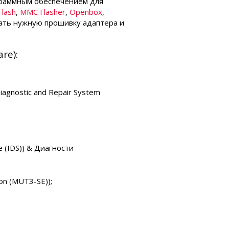
граммным обеспечением для
lash
,
MMC Flasher
,
Openbox
,
чать нужную прошивку адаптера и
re):
agnostic and Repair System
 (IDS)) & Диагности
on (MUT3-SE));