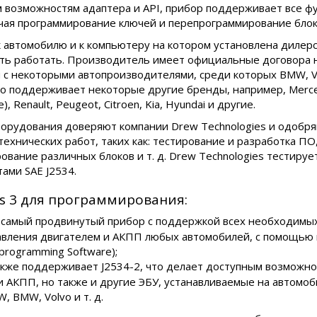
 возможностям адаптера и API, прибор поддерживает все ф
чая программирование ключей и перепрограммирование блок
 автомобилю и к компьютеру на котором установлена дилерск
ать работать. Производитель имеет официальные договора 
 с некоторыми автопроизводителями, среди которых BMW, VW
шно поддерживает некоторые другие бренды, например, Merc
Renault, Peugeot, Citroen, Kia, Hyundai и другие.
орудования доверяют компании Drew Technologies и одобр
технических работ, таких как: тестирование и разработка ПО
вание различных блоков и т. д. Drew Technologies тестируе
ами SAE J2534.
s 3 для программирования:
— самый продвинутый прибор с поддержкой всех необходимы
авления двигателем и АКПП любых автомобилей, с помощью 
rogramming Software);
также поддерживает J2534-2, что делает доступным возможн
и АКПП, но также и другие ЭБУ, устанавливаемые на автомоб
W, BMW, Volvo и т. д.