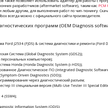
в также позволяет использовать адаптер для работы с про
онних разработчиков (aftermarket software), таким как:
PCM F
и любым другим, для выполнения работ по чип-тюнингу. Ска
box всегда можно с официального сайта производителя.
гностических программ (OEM Diagnosis softwa
 Ford J2534 (FJDS) & система диагностики и ремонта (Ford Di
ая Система (Global Diagnostic System (GDS2));
 персональных компьютеров);
тема Honda (Honda Diagnostic System (i-HDS));
ванное Диагностическое ПО (Integrated Diagnostic Software
ymptom-Driven Diagnostics (SDD));
граммирования через диагностический разъем;
ер III специальная версия (Multi-Use Tester III Special Editi
 4 (SSM4);
gnostic Information System (ODIS);