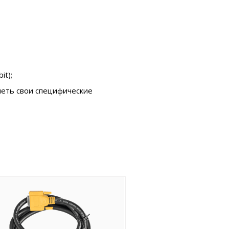
it);
меть свои специфические