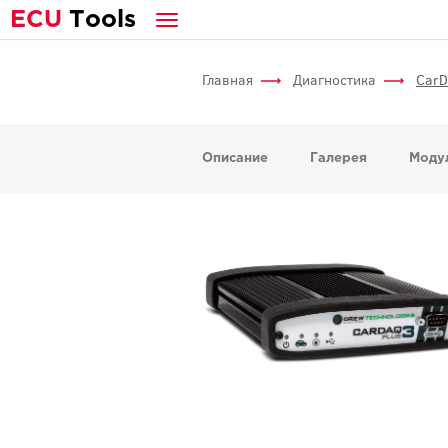
E
CU
T
ools
Главная
Диагностика
CarD
Описание
Галерея
Моду