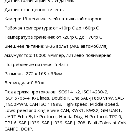
Датчик гравитации: 3D G датчик
Датчик освещенности: есть
Камера: 13 мегапикселей на тыльной стороне
Рабочая температура: от -10гр С до +60гр С
Температура хранения: от -20гр С до +70гр С
Внешнее питание: 8-36 вольт (АКБ автомобиля)
Аккумулятор: 10000 мАмпер, литиево-полимерная
Потребление питания: 5 Ватт
Размеры: 272 х 163 х 39мм
Вес модуля: 0,80 кг
Поддержка протоколов: ISO9141-2, ISO14230-2,
ISO15765-4, K/L lines, Double K Line SAE-J1850 VPW, SAE-
J1850PWM, CAN ISO 11898, High-speed, Middle-speed,
Lows-peed and Single wire CAN, KW81, KW82, GM UART,
UART Echo Byte Protocol, Honda Diag-H Protocol, TP2.0,
TP1.6, SAE J1939, SAE J1939, SAE J1708, Fault-Tolerant CAN,
CANFD, DOIP.