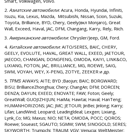
Smart, Volkwagen, Volvo.
2.
Азиатские автомобили
: Acura, Honda, Hyundai, Infiniti,
Isuzu, Kia, Lexus, Mazda, Mitsubishi, Nissan, Scion, Suzuki,
Toyota, Brilliance, BYD, Chery, Geely(вкл Monjaro), Great
Wall, Exceed, Haval, JAC, DFM, Changang, Karry, Rely, Riich.
3.
Американские автомобили
: Chrysler/Jeep, GM, Ford.
4.
Китайские автомобили
: AITO/SERES, BAIC, CHERY,
GEELY, EVOLUTE, HAVAL, GREAT WALL, EXEED, JAETOUR,
JAECOO, CHANGAN, DONGFENG, OMODA, KAIYI, LINK&CO,
LIXIANG, FOTON, JAC, BRILLIANCE, MG, ROEWE, SAIG,
SWM, VOYAH, WEY, X-PENG, ZOTYE, ZEEKER и др.
5.
TPMS
: AIWAYS; AITE; BYD ;Baojun; BAIC; BORGWARD;
BISU; BrillianceZhonghua; Chery; ChangAn; DFM; DORCEN;
DENZA; DAYUN; EXEED; ENOVATE; FAW; Foton; Geely;
GreatWall; GUOJIZHIJUN; HaiMa; Hawtai; Haval; HanTeng;
HUMANHORIZONS; JAC; JMC; JETOUR; JinBei; Jinlong; Karry;
Lifan; LandWind; Leopard; Leadingldeal; Lexgen; Lixiang,
Lynk_Co; MG; Maxus; NIO; NETA; OMODA, POCC; QOROS;
Roewe; Soueast; SGAUTO; SGMW; SWM; SINOGOLD; SERES;
SKYWORTH; Trumpchi; TRAUM; VGV; Venucia; WeltMeister;