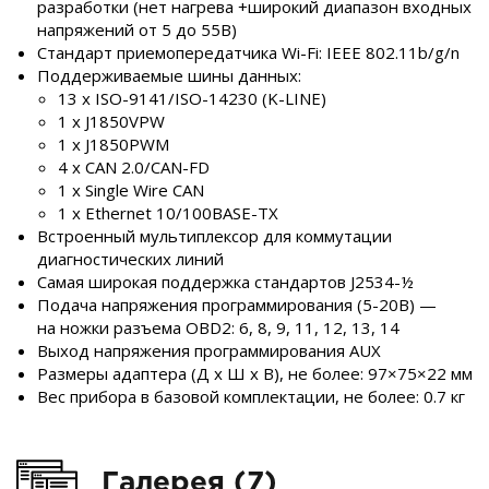
разработки (нет нагрева +широкий диапазон входных
напряжений от 5 до 55В)
Стандарт приемопередатчика Wi-Fi: IEEE 802.11b/g/n
Поддерживаемые шины данных:
13 x ISO-9141/ISO-14230 (K-LINE)
1 x J1850VPW
1 x J1850PWM
4 x CAN 2.0/CAN-FD
1 x Single Wire CAN
1 x Ethernet 10/100BASE-TX
Встроенный мультиплексор для коммутации
диагностических линий
Самая широкая поддержка стандартов J2534-½
Подача напряжения программирования (5-20В) —
на ножки разъема OBD2: 6, 8, 9, 11, 12, 13, 14
Выход напряжения программирования AUX
Размеры адаптера (Д x Ш x В), не более: 97×75×22 мм
Вес прибора в базовой комплектации, не более: 0.7 кг
Галерея (7)