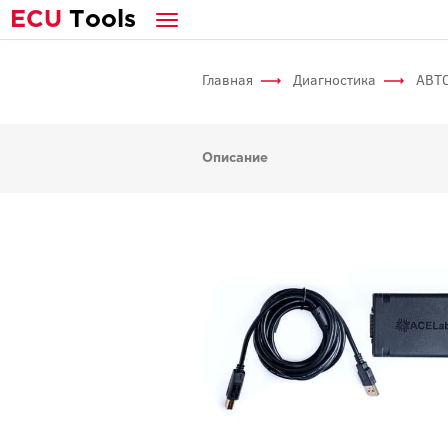
E
CU
T
ools
Главная
Диагностика
АВТ
Описание