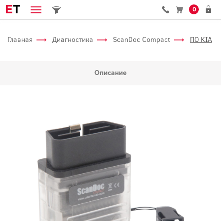
E
T
0
Главная
Диагностика
ScanDoc Compact
ПО KIA
Описание