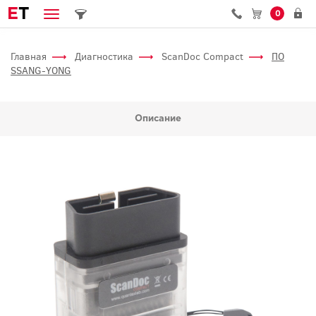
E
T
0
Главная
Диагностика
ScanDoc Compact
ПО
SSANG-YONG
Описание