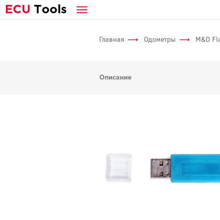
E
CU
T
ools
Главная
Одометры
M&D Fl
Описание