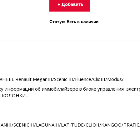
+ Добавить
Статус: Есть в наличии
L Renault MeganIII/Scenic III/Fluence/ClioIII/Modus/
у информации об иммобилайзере в блоке управления электри
 КОЛОНКИ .
III/SCENICIII/LAGUNAIII/LATITUDE/CLIOII/KANGOO/TRAFI