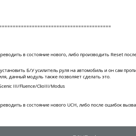
=========================================
переводить в состояние нового, либо производить Reset пос
становить Б/У усилитель руля на автомобиль и он сам проп
иля, данный модуль также позволяет сделать это.
nic III/Fluence/ClioIII/Modus
переводить в состояние нового UCH, либо после ошибок вызв