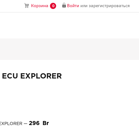
Войти
или
зарегистрироваться
Корзина
0
T ECU EXPLORER
296
U EXPLORER —